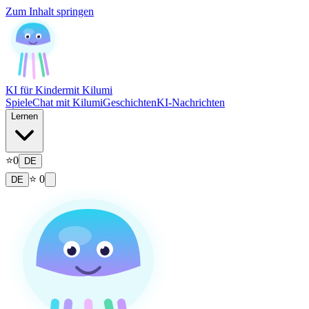
Zum Inhalt springen
KI für Kinder
mit Kilumi
Spiele
Chat mit Kilumi
Geschichten
KI-Nachrichten
Lernen
⭐
0
DE
⭐
0
DE