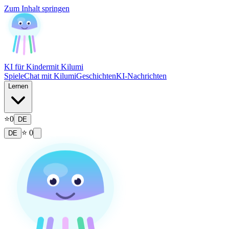
Zum Inhalt springen
KI für Kinder
mit Kilumi
Spiele
Chat mit Kilumi
Geschichten
KI-Nachrichten
Lernen
⭐
0
DE
⭐
0
DE