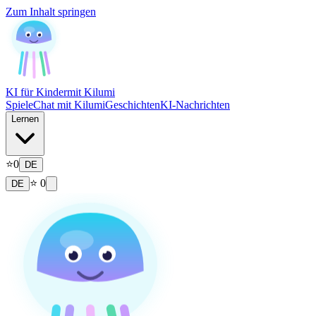
Zum Inhalt springen
KI für Kinder
mit Kilumi
Spiele
Chat mit Kilumi
Geschichten
KI-Nachrichten
Lernen
⭐
0
DE
⭐
0
DE