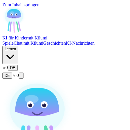
Zum Inhalt springen
KI für Kinder
mit Kilumi
Spiele
Chat mit Kilumi
Geschichten
KI-Nachrichten
Lernen
⭐
0
DE
⭐
0
DE